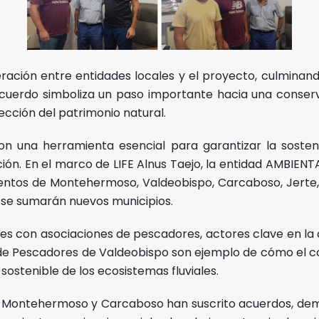
eración entre entidades locales y el proyecto, culminan
acuerdo simboliza un paso importante hacia una conserva
ección del patrimonio natural.
son una herramienta esencial para garantizar la sosteni
ción. En el marco de LIFE Alnus Taejo, la entidad AMBIE
ntos de Montehermoso, Valdeobispo, Carcaboso, Jerte, C
 se sumarán nuevos municipios.
s con asociaciones de pescadores, actores clave en la c
e Pescadores de Valdeobispo son ejemplo de cómo el co
 sostenible de los ecosistemas fluviales.
en Montehermoso y Carcaboso han suscrito acuerdos, d