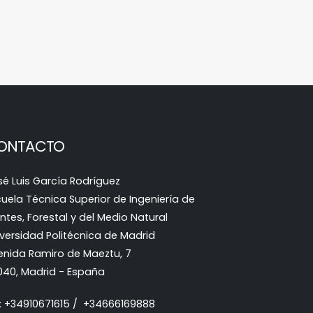
ONTACTO
sé Luis García Rodríguez
cuela Técnica Superior de Ingeniería de
tes, Forestal y del Medio Natural
iversidad Politécnica de Madrid
enida Ramiro de Maeztu, 7
040, Madrid - España
l: +34910671615 / +34666169888