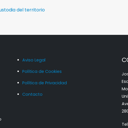
todia del territorio
C
Aviso Legal
Política de Cookies
Jo
Es
Política de Privacidad
Mon
Contacto
Un
Av
28
o
Te